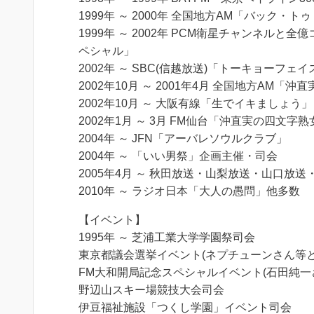
1999年 ～ 2000年 全国地方AM「バック・
1999年 ～ 2002年 PCM衛星チャンネルと
ペシャル」
2002年 ～ SBC(信越放送)「トーキョーフェイ
2002年10月 ～ 2001年4月 全国地方AM
2002年10月 ～ 大阪有線「生でイキましょう」
2002年1月 ～ 3月 FM仙台「沖直実の四文字熟
2004年 ～ JFN「アーバレソウルクラブ」
2004年 ～ 「いい男祭」企画主催・司会
2005年4月 ～ 秋田放送・山梨放送・山口
2010年 ～ ラジオ日本「大人の愚問」他多数
【イベント】
1995年 ～ 芝浦工業大学学園祭司会
東京都議会選挙イベント(ネプチューンさん等と
FM大和開局記念スペシャルイベント(石田純一
野辺山スキー場競技大会司会
伊豆福祉施設「つくし学園」イベント司会