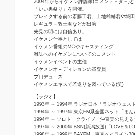
2004年からイケメン評論家(コメンテ－タ－)
「いい男祭り」を開催。
ブレイクする前の斎藤工君、上地雄輔君や城田
レギュラ－敦士君などが出演。
先見の明には自信あり。
イケメン仕事としては
イケメン番組のMCやキャスティング
雑誌へのイケメンについてのコメント
イケメンイベントの主催
イケメンオ－ディションの審査員
プ口デュ－ス
イケメンエキスで若返りを図っている(笑)
【ラジオ】
1993年 ～ 1994年 ラジオ日本「ラジオウェ
1994年 ～ 1997年 東京FM系全国ネット「
1994年 ～ ソロトークライブ「沖直実の見え
1997年 ～ 2000年 BSN(新潟放送)「LOVE
1998年 ～ 1999年 BAYFM「東京ベイライン30