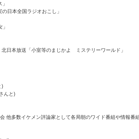
ス」
「沖直実の日本全国ラジオおこし」
女」
放送・北日本放送「小室等のまじかよ ミステリーワールド」
)
さんと)
会 他多数イケメン評論家として各局朝のワイド番組や情報番