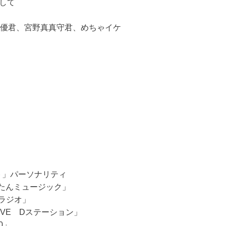
として
優君、宮野真真守君、めちゃイケ
スト」パーソナリティ
まんたんミュージック」
るラジオ」
＆LOVE Dステーション」
0」