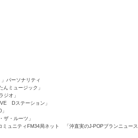
スト」パーソナリティ
まんたんミュージック」
るラジオ」
＆LOVE Dステーション」
0」
トゥ・ザ・ルーツ」
全億コミュニティFM34局ネット 「沖直実のJ-POPブランニュース