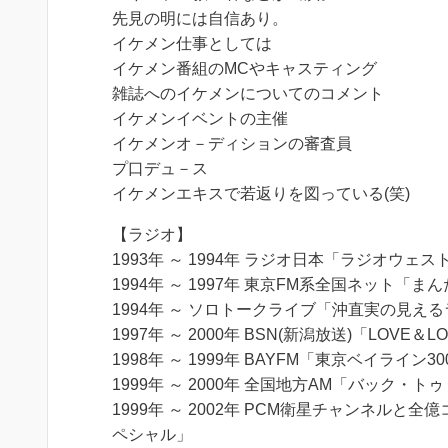
先見の明には自信あり。
イケメン仕事としては
イケメン番組のMCやキャスティング
雑誌へのイケメンについてのコメント
イケメンイベントの主催
イケメンオ－ディションの審査員
プ口デュ－ス
イケメンエキスで若返りを図っている(笑)
【ラジオ】
1993年 ～ 1994年 ラジオ日本「ラジオウェ
1994年 ～ 1997年 東京FM系全国ネット「
1994年 ～ ソロトークライブ「沖直実の見え
1997年 ～ 2000年 BSN(新潟放送)「LOVE
1998年 ～ 1999年 BAYFM「東京ベイライン30
1999年 ～ 2000年 全国地方AM「バック・
1999年 ～ 2002年 PCM衛星チャンネルと
ペシャル」