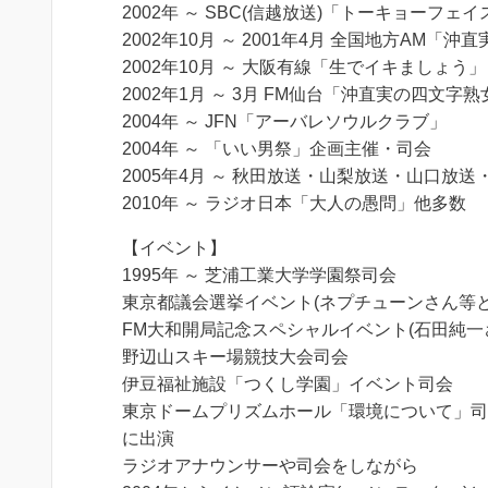
2002年 ～ SBC(信越放送)「トーキョーフェイ
2002年10月 ～ 2001年4月 全国地方AM
2002年10月 ～ 大阪有線「生でイキましょう」
2002年1月 ～ 3月 FM仙台「沖直実の四文字熟
2004年 ～ JFN「アーバレソウルクラブ」
2004年 ～ 「いい男祭」企画主催・司会
2005年4月 ～ 秋田放送・山梨放送・山口
2010年 ～ ラジオ日本「大人の愚問」他多数
【イベント】
1995年 ～ 芝浦工業大学学園祭司会
東京都議会選挙イベント(ネプチューンさん等と
FM大和開局記念スペシャルイベント(石田純一
野辺山スキー場競技大会司会
伊豆福祉施設「つくし学園」イベント司会
東京ドームプリズムホール「環境について」司
に出演
ラジオアナウンサーや司会をしながら