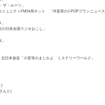
トゥ・ザ・ルーツ」
全億コミュニティFM34局ネット 「沖直実のJ-POPブランニュース
ス」
「沖直実の日本全国ラジオおこし」
女」
放送・北日本放送「小室等のまじかよ ミステリーワールド」
)
さんと)