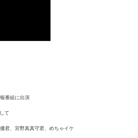
報番組に出演
として
優君、宮野真真守君、めちゃイケ