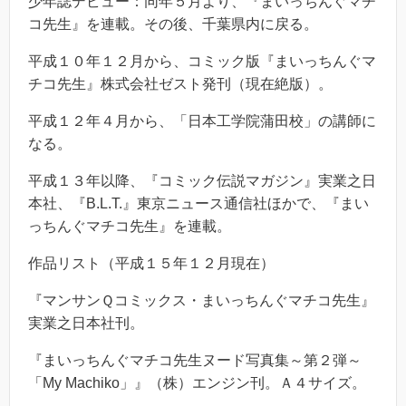
少年誌デビュー：同年５月より、『まいっちんぐマチ
コ先生』を連載。その後、千葉県内に戻る。
平成１０年１２月から、コミック版『まいっちんぐマ
チコ先生』株式会社ゼスト発刊（現在絶版）。
平成１２年４月から、「日本工学院蒲田校」の講師に
なる。
平成１３年以降、『コミック伝説マガジン』実業之日
本社、『B.L.T.』東京ニュース通信社ほかで、『まい
っちんぐマチコ先生』を連載。
作品リスト（平成１５年１２月現在）
『マンサンＱコミックス・まいっちんぐマチコ先生』
実業之日本社刊。
『まいっちんぐマチコ先生ヌード写真集～第２弾～
「My Machiko」』（株）エンジン刊。Ａ４サイズ。