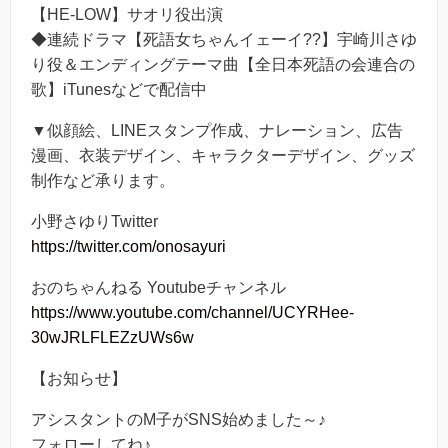
【HE-LOW】サオリ役出演
◆連続ドラマ【死語女ちゃんイェーイ??】宇崎川さゆ
り役＆エンディングテーマ曲【全日本死語の会連合の
歌】iTunesなどで配信中
▼似顔絵、LINEスタンプ作成、ナレーション、広告
漫画、衣装デザイン、キャラクターデザイン、グッズ
制作など承ります。
小野さゆりTwitter
https://twitter.com/onosayuri
おのちゃんねる Youtubeチャンネル
https://www.youtube.com/channel/UCYRHee-
30wJRLFLEZzUWs6w
【お知らせ】
アシスタントのM子がSNS始めました～♪
フォローしてね♪