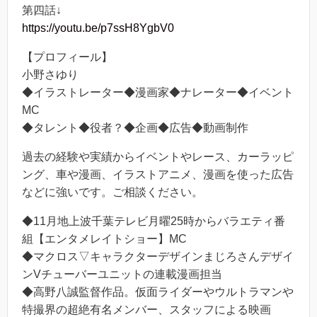
第四話↓
https://youtu.be/p7ssH8YgbV0
【プロフィール】
小野さゆり
◆イラストレーター◆漫画家◆ナレーター◆イベント
MC
◆タレント◆役者？◆企画◆広告◆動画制作
過去の経験や実績からイベントやレース、カーラッピ
ング、車や漫画、イラストアニメ、漫画を使った広告
などに強いです。ご相談ください。
◆11月地上波千葉テレビ月曜25時からバラエティ番
組【エンタメレイトショー】MC
◆マクロス▽キャラクターデザインまじろさんデザイ
ンVチューバーユニットの連載漫画担当
◆高野八誠監督作品。仮面ライダーやウルトラマンや
特撮界の超絶有名メンバー、スタッフによる映画