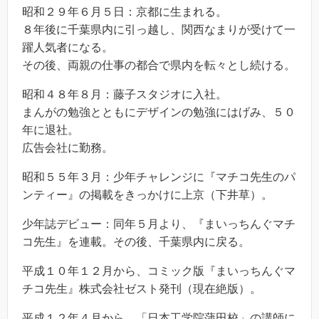
昭和２９年６月５日：京都に生まれる。
８年後に千葉県内に引っ越し、関西なまりが受けて一
躍人気者になる。
その後、両親の仕事の都合で県内を転々とし続ける。
昭和４８年８月：藤子スタジオに入社。
まんがの勉強とともにデザインの勉強にはげみ、５０
年に退社。
広告会社に勤務。
昭和５５年３月：少年チャレンジに『マチコ先生のパ
ンティー』の掲載をきっかけに上京（下井草）。
少年誌デビュー：同年５月より、『まいっちんぐマチ
コ先生』を連載。その後、千葉県内に戻る。
平成１０年１２月から、コミック版『まいっちんぐマ
チコ先生』株式会社ゼスト発刊（現在絶版）。
平成１２年４月から、「日本工学院蒲田校」の講師に