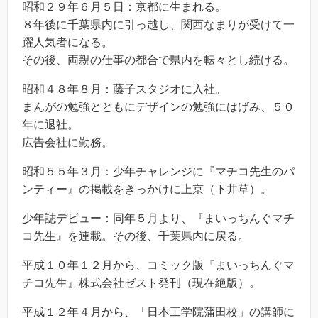
昭和２９年６月５日：京都に生まれる。
８年後に千葉県内に引っ越し、関西なまりが受けて一
躍人気者になる。
その後、両親の仕事の都合で県内を転々とし続ける。
昭和４８年８月：藤子スタジオに入社。
まんがの勉強とともにデザインの勉強にはげみ、５０
年に退社。
広告会社に勤務。
昭和５５年３月：少年チャレンジに『マチコ先生のパ
ンティー』の掲載をきっかけに上京（下井草）。
少年誌デビュー：同年５月より、『まいっちんぐマチ
コ先生』を連載。その後、千葉県内に戻る。
平成１０年１２月から、コミック版『まいっちんぐマ
チコ先生』株式会社ゼスト発刊（現在絶版）。
平成１２年４月から、「日本工学院蒲田校」の講師に