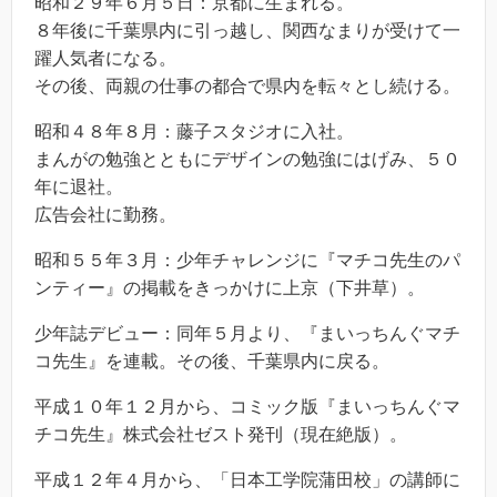
昭和２９年６月５日：京都に生まれる。
８年後に千葉県内に引っ越し、関西なまりが受けて一
躍人気者になる。
その後、両親の仕事の都合で県内を転々とし続ける。
昭和４８年８月：藤子スタジオに入社。
まんがの勉強とともにデザインの勉強にはげみ、５０
年に退社。
広告会社に勤務。
昭和５５年３月：少年チャレンジに『マチコ先生のパ
ンティー』の掲載をきっかけに上京（下井草）。
少年誌デビュー：同年５月より、『まいっちんぐマチ
コ先生』を連載。その後、千葉県内に戻る。
平成１０年１２月から、コミック版『まいっちんぐマ
チコ先生』株式会社ゼスト発刊（現在絶版）。
平成１２年４月から、「日本工学院蒲田校」の講師に