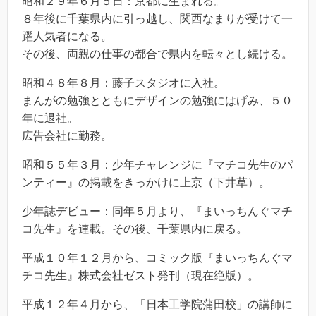
昭和２９年６月５日：京都に生まれる。
８年後に千葉県内に引っ越し、関西なまりが受けて一
躍人気者になる。
その後、両親の仕事の都合で県内を転々とし続ける。
昭和４８年８月：藤子スタジオに入社。
まんがの勉強とともにデザインの勉強にはげみ、５０
年に退社。
広告会社に勤務。
昭和５５年３月：少年チャレンジに『マチコ先生のパ
ンティー』の掲載をきっかけに上京（下井草）。
少年誌デビュー：同年５月より、『まいっちんぐマチ
コ先生』を連載。その後、千葉県内に戻る。
平成１０年１２月から、コミック版『まいっちんぐマ
チコ先生』株式会社ゼスト発刊（現在絶版）。
平成１２年４月から、「日本工学院蒲田校」の講師に