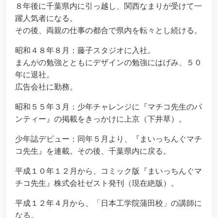
８年後に千葉県内に引っ越し、関西なまりが受けて一
躍人気者になる。
その後、両親の仕事の都合で県内を転々とし続ける。
昭和４８年８月：藤子スタジオに入社。
まんがの勉強とともにデザインの勉強にはげみ、５０
年に退社。
広告会社に勤務。
昭和５５年３月：少年チャレンジに『マチコ先生のパ
ンティー』の掲載をきっかけに上京（下井草）。
少年誌デビュー：同年５月より、『まいっちんぐマチ
コ先生』を連載。その後、千葉県内に戻る。
平成１０年１２月から、コミック版『まいっちんぐマ
チコ先生』株式会社ゼスト発刊（現在絶版）。
平成１２年４月から、「日本工学院蒲田校」の講師に
なる。