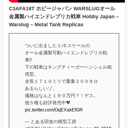
C3AFA18T ホビージャパン WARSLUGオール
金属製ハイエンドレプリカ戦車 Hobby Japan –
Warslug – Metal Tank Replicas
ついに出ました１/６スケールの
オール金属製可動ハイエンドレプリカ戦
車‼️
下の戦車はキングティーガーヘンシェル砲
塔型。
全長１７１０ミリで重量２００キロ
あるらしいゾ。
価格はなんと１９０万円？！デス。
他５種も好評発売中💖
pic.twitter.com/OqEXakEfGR
— とある田舎の模型工房