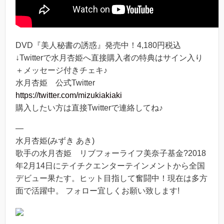
DVD『美人秘書の誘惑』発売中！4,180円税込
↓Twitterで水月杏姫へ直接購入者の特典はサイン入り
＋メッセージ付きチェキ♪
水月杏姫 公式Twitter
https://twitter.com/mizukiakiaki
購入したい方は直接Twitterで連絡してね♪
—
水月杏姫(みずき あき)
歌手の水月杏姫 リブフォーライフ美奈子基金?2018
年2月14日にテイチクエンターテインメントから全国
デビュー果たす。ヒット目指して奮闘中！現在は多方
面で活躍中。 フォロー宜しくお願い致します!